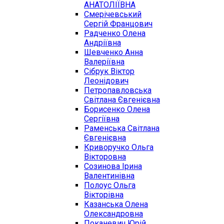
АНАТОЛІЇВНА
Смерічевський
Сергій Францович
Радченко Олена
Андріївна
Шевченко Анна
Валеріївна
Сібрук Віктор
Леонідович
Петропавловська
Світлана Євгенієвна
Борисенко Олена
Сергіївна
Раменська Світлана
Євгенієвна
Криворучко Ольга
Вікторовна
Созинова Ірина
Валентинівна
Полоус Ольга
Вікторівна
Казанська Олена
Олександровна
Поканевич Юрій