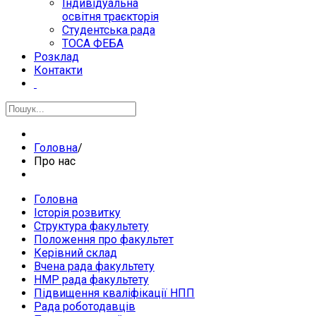
Індивідуальна
освітня траєкторія
Студентська рада
ТОСА ФЕБА
Розклад
Контакти
Головна
/
Про нас
Головна
Історія розвитку
Структура факультету
Положення про факультет
Керівний склад
Вчена рада факультету
HМР рада факультету
Підвищення кваліфікації НПП
Рада роботодавців