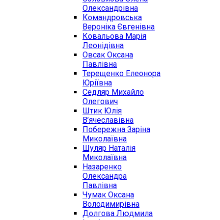
Олександрівна
Командровська
Вероніка Євгенівна
Ковальова Марія
Леонідівна
Овсак Оксана
Павлівна
Терещенко Елеонора
Юріївна
Седляр Михайло
Олегович
Штик Юлія
В’ячеславівна
Побережна Заріна
Миколаївна
Шуляр Наталія
Миколаївна
Назаренко
Олександра
Павлівна
Чумак Оксана
Володимирівна
Долгова Людмила