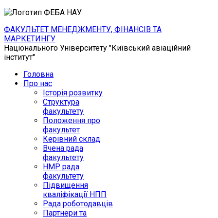
ФАКУЛЬТЕТ МЕНЕДЖМЕНТУ, ФІНАНСІВ ТА
МАРКЕТИНГУ
Національного Університету "Київський авіаційний
інститут"
Головна
Про нас
Історія розвитку
Структура
факультету
Положення про
факультет
Керівний склад
Вчена рада
факультету
НМР рада
факультету
Підвищення
кваліфікації НПП
Рада роботодавців
Партнери та