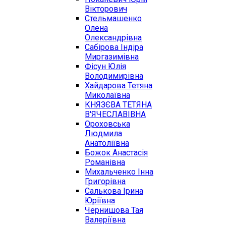
Вікторович
Стельмашенко
Олена
Олександрівна
Сабірова Індіра
Миргазимівна
Фісун Юлія
Володимирівна
Хайдарова Тетяна
Миколаївна
КНЯЗЄВА ТЕТЯНА
В'ЯЧЕСЛАВІВНА
Ороховська
Людмила
Анатоліївна
Божок Анастасія
Романівна
Михальченко Інна
Григорівна
Салькова Ірина
Юріївна
Чернишова Тая
Валеріївна