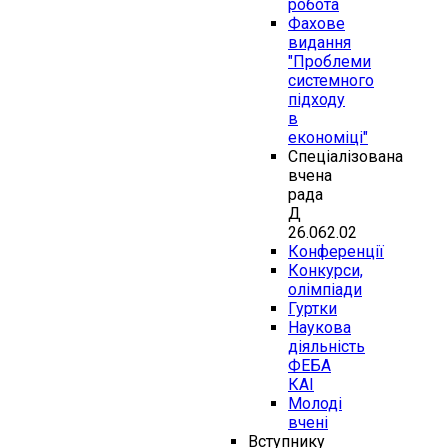
робота
Фахове
видання
"Проблеми
системного
підходу
в
економіці"
Спеціалізована
вчена
рада
Д
26.062.02
Конференції
Конкурси,
олімпіади
Гуртки
Наукова
діяльність
ФЕБА
КАІ
Молоді
вчені
Вступнику