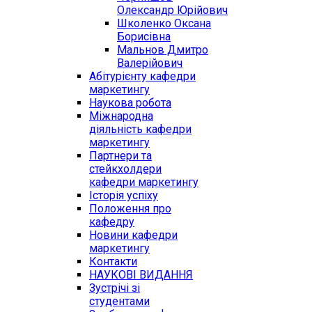
Олександр Юрійович
Школенко Оксана
Борисівна
Мальнов Дмитро
Валерійович
Абітурієнту кафедри
маркетингу
Наукова робота
Міжнародна
діяльність кафедри
маркетингу
Партнери та
стейкхолдери
кафедри маркетингу
Історія успіху
Положення про
кафедру
Новини кафедри
маркетингу
Контакти
НАУКОВІ ВИДАННЯ
Зустрічі зі
студентами