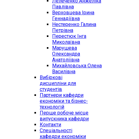
Лелеченко Анжеліка
Павлівна
Верховцева Ірина
Геннадіївна
Нестеренко Галина
Петрівна
Перестюк Інга
Миколаївна
Марушева
Олександра
Анатоліївна
Михайловська Олена
Василівна
Вибіркові
дисципліни для
студентів
Партнери кафедри
економіки та бізнес-
технологій
Перше робоче місце
випускника кафедри
Контакти
Спеціальності
кафедри економіки