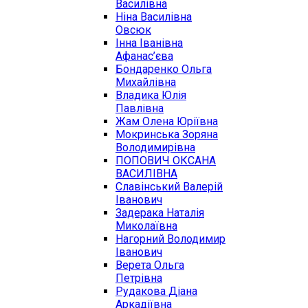
Василівна
Ніна Василівна
Овсюк
Інна Іванівна
Афанас’єва
Бондаренко Ольга
Михайлівна
Владика Юлія
Павлівна
Жам Олена Юріївна
Мокринська Зоряна
Володимирівна
ПОПОВИЧ ОКСАНА
ВАСИЛІВНА
Славінський Валерій
Іванович
Задерака Наталія
Миколаївна
Нагорний Володимир
Іванович
Верета Ольга
Петрівна
Рудакова Діана
Аркадіївна