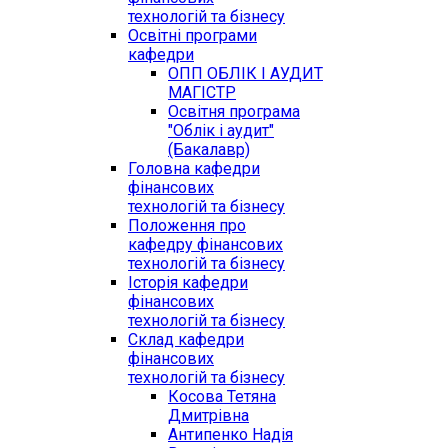
технологій та бізнесу
Освітні програми
кафедри
ОПП ОБЛІК І АУДИТ
МАГІСТР
Освітня програма
"Облік і аудит"
(Бакалавр)
Головна кафедри
фінансових
технологій та бізнесу
Положення про
кафедру фінансових
технологій та бізнесу
Історія кафедри
фінансових
технологій та бізнесу
Склад кафедри
фінансових
технологій та бізнесу
Косова Тетяна
Дмитрівна
Антипенко Надія