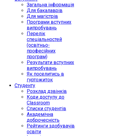
Загальна інформація
Для бакалаврів
Для магістрів
Програми вступних
випробувань
Перелік
спеціальностей
(освітньо-
професійних
програм)
Результати вступних
випробувань
Як поселитись в
гуртожиток
Студенту
Розклад дзвінків
Коди доступу до
Classroom
Списки студентів
Академічна
доброчесність
Рейтинги здобувачів
освіти