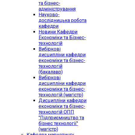
та бізнес-
адміністрування
Науково-
дослідницька робота
кафедри
Новини Кафедри
Економіки та Бізнес-
технологій
Вибіркові
дисципліни кафедри
економіки та бізнес-
технологій
(бакалавр)
Вибіркові
дисципліни кафедри
економіки та бізнес-
технологій (магістр)
Дисципліни кафедри
економіки та бізнес-
технологій ОПП
"Підприємництво та
бізнес технології"
(магістр)
Кафедра маркетингу