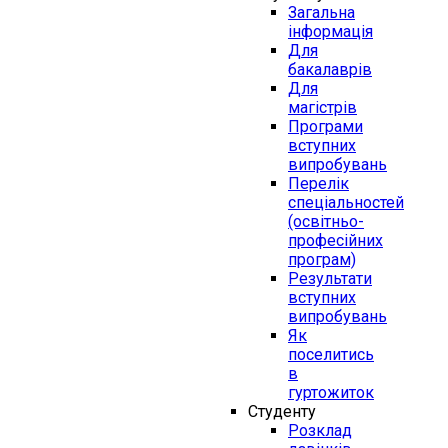
Загальна
інформація
Для
бакалаврів
Для
магістрів
Програми
вступних
випробувань
Перелік
спеціальностей
(освітньо-
професійних
програм)
Результати
вступних
випробувань
Як
поселитись
в
гуртожиток
Студенту
Розклад