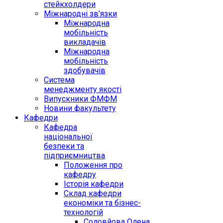
стейкхолдери
Міжнародні зв'язки
Міжнародна
мобільність
викладачів
Міжнародна
мобільність
здобувачів
Система
менеджменту якості
Випускники ФМФМ
Новини факультету
Кафедри
Кафедра
національної
безпеки та
підприємництва
Положення про
кафедру
Історія кафедри
Склад кафедри
економіки та бізнес-
технологій
Соловйова Олена