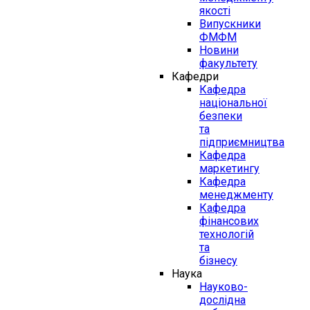
якості
Випускники
ФМФМ
Новини
факультету
Кафедри
Кафедра
національної
безпеки
та
підприємництва
Кафедра
маркетингу
Кафедра
менеджменту
Кафедра
фінансових
технологій
та
бізнесу
Наука
Науково-
дослідна