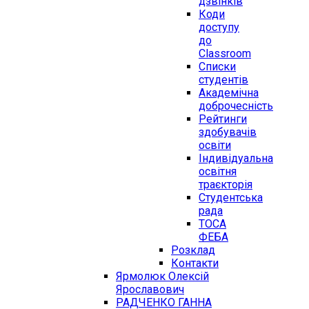
дзвінків
Коди
доступу
до
Classroom
Списки
студентів
Академічна
доброчесність
Рейтинги
здобувачів
освіти
Індивідуальна
освітня
траєкторія
Студентська
рада
ТОСА
ФЕБА
Розклад
Контакти
Ярмолюк Олексій
Ярославович
РАДЧЕНКО ГАННА