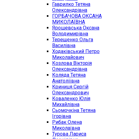
Гаврилко Тетяна
Олександрівна
ГОРБАЧОВА ОКСАНА
МИКОЛАЇВНА
Ярошевська Оксана
Володимирівна
Терещенко Ольга
Василівна
Ходаківський Петро
Миколайович
Козлова Вікторія
Олександрівна
Коляда Тетяна
Анатоліївна
Криниця Сергій
Олександрович
Коваленко Юлія
Михайлівна
Сьомочкіна Тетяна
Ігорівна
Рибак Олена
Миколаївна
Турова Лариса