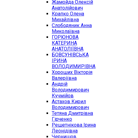
Жамойда Олексій
Анатолійович
Крапко Олена
Михайлівна
Слободяник Анна
Миколаївна
ГОРЮНОВА
КАТЕРИНА
АНАТОЛІЇВНА
БОВСУНІВСЬКА
ІРИНА
ВОЛОДИМИРІВНА
Хороших Вікторія
Валеріївна
Андрій
Володимирович
Кучмійов
Астахов Кирил
Володимирович
Тетяна Дмитрівна
Гірченко
Решетнікова Ірина
Леонідівна
Чернишов