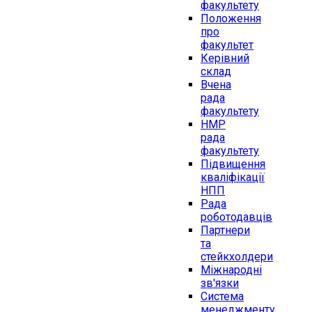
факультету
Положення
про
факультет
Керівний
склад
Вчена
рада
факультету
НМР
рада
факультету
Підвищення
кваліфікації
НПП
Рада
роботодавців
Партнери
та
стейкхолдери
Міжнародні
зв'язки
Система
менеджменту