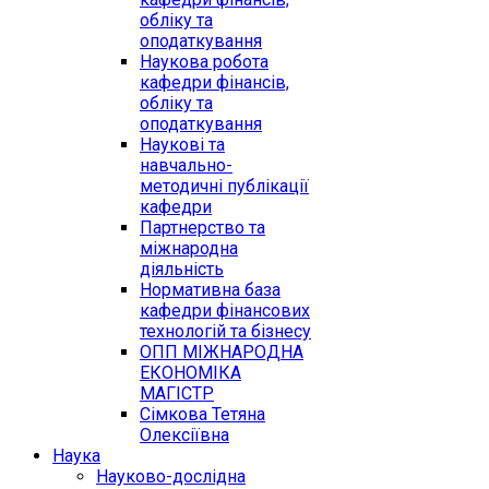
обліку та
оподаткування
Наукова робота
кафедри фінансів,
обліку та
оподаткування
Наукові та
навчально-
методичні публікації
кафедри
Партнерство та
міжнародна
діяльність
Нормативна база
кафедри фінансових
технологій та бізнесу
ОПП МІЖНАРОДНА
ЕКОНОМІКА
МАГІСТР
Сімкова Тетяна
Олексіївна
Наука
Науково-дослідна