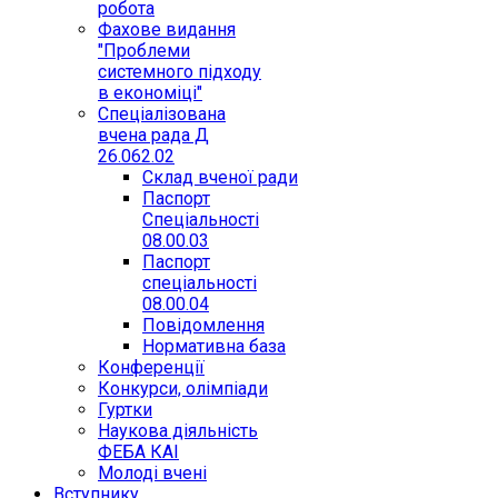
робота
Фахове видання
"Проблеми
системного підходу
в економіці"
Спеціалізована
вчена рада Д
26.062.02
Склад вченої ради
Паспорт
Спеціальності
08.00.03
Паспорт
спеціальності
08.00.04
Повідомлення
Нормативна база
Конференції
Конкурси, олімпіади
Гуртки
Наукова діяльність
ФЕБА КАІ
Молоді вчені
Вступнику