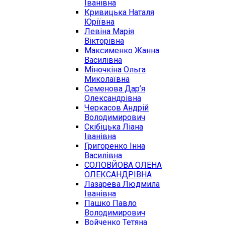
Іванівна
Кривицька Наталя
Юріївна
Левіна Марія
Вікторівна
Максименко Жанна
Василівна
Міночкіна Ольга
Миколаївна
Семенова Дар’я
Олександрівна
Черкасов Андрій
Володимирович
Скібіцька Ліана
Іванівна
Григоренко Інна
Василівна
СОЛОВЙОВА ОЛЕНА
ОЛЕКСАНДРІВНА
Лазарева Людмила
Іванівна
Пашко Павло
Володимирович
Войченко Тетяна