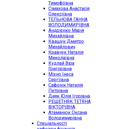
Тимофіївна
Сімахова Анастасія
Олексіївна
ТЕЛЬНОВА ГАННА
ВОЛОДИМИРІВНА
Андрієнко Марія
Михайлівна
Квашук Дмитро
Михайлович
Кравчук Наталія
Миколаївна
Кудлай Віра
Григорівна
Міхно Інеса
Сергіївна
Сафонік Наталія
Петрівна
Дияк Юлія Ігорівна
РЕШЕТНЯК ТЕТЯНА
ВІКТОРІВНА
Атаманюк Оксана
Володимирівна
Спеціальності
кафедри фінансів,