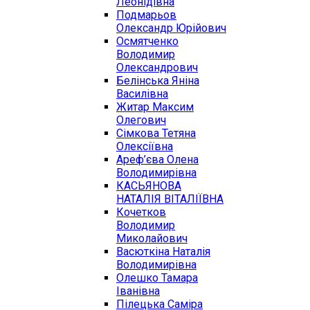
Леонідівна
Подмарьов
Олександр Юрійович
Осмятченко
Володимир
Олександрович
Белінська Яніна
Василівна
Житар Максим
Олегович
Сімкова Тетяна
Олексіївна
Ареф’єва Олена
Володимирівна
КАСЬЯНОВА
НАТАЛІЯ ВІТАЛІЇВНА
Кочетков
Володимир
Миколайович
Васюткіна Наталія
Володимирівна
Олешко Тамара
Іванівна
Пілецька Саміра