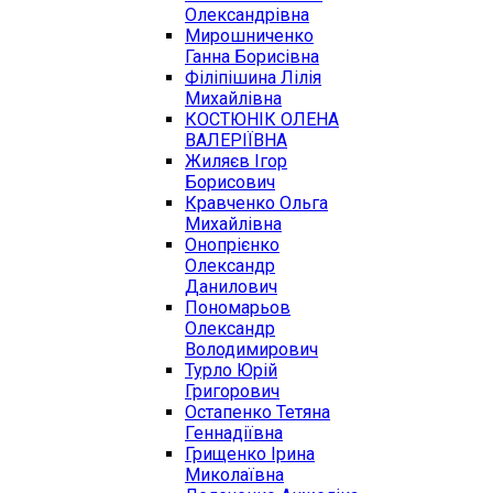
Олександрівна
Мирошниченко
Ганна Борисівна
Філіпішина Лілія
Михайлівна
КОСТЮНІК ОЛЕНА
ВАЛЕРІЇВНА
Жиляєв Ігор
Борисович
Кравченко Ольга
Михайлівна
Онопрієнко
Олександр
Данилович
Пономарьов
Олександр
Володимирович
Турло Юрій
Григорович
Остапенко Тетяна
Геннадіївна
Грищенко Ірина
Миколаївна