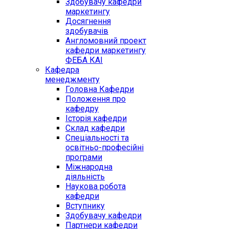
Здобувачу кафедри
маркетингу
Досягнення
здобувачів
Англомовний проект
кафедри маркетингу
ФЕБА КАІ
Кафедра
менеджменту
Головна Кафедри
Положення про
кафедру
Історія кафедри
Склад кафедри
Спеціальності та
освітньо-професійні
програми
Міжнародна
діяльність
Наукова робота
кафедри
Вступнику
Здобувачу кафедри
Партнери кафедри