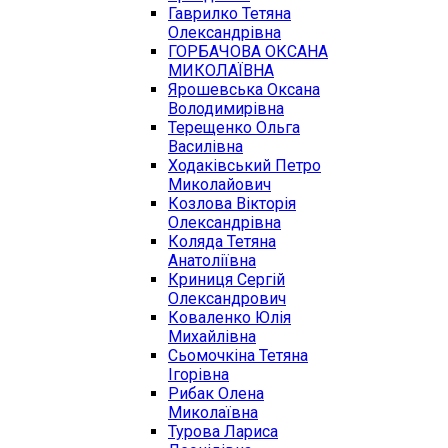
Гаврилко Тетяна
Олександрівна
ГОРБАЧОВА ОКСАНА
МИКОЛАЇВНА
Ярошевська Оксана
Володимирівна
Терещенко Ольга
Василівна
Ходаківський Петро
Миколайович
Козлова Вікторія
Олександрівна
Коляда Тетяна
Анатоліївна
Криниця Сергій
Олександрович
Коваленко Юлія
Михайлівна
Сьомочкіна Тетяна
Ігорівна
Рибак Олена
Миколаївна
Турова Лариса