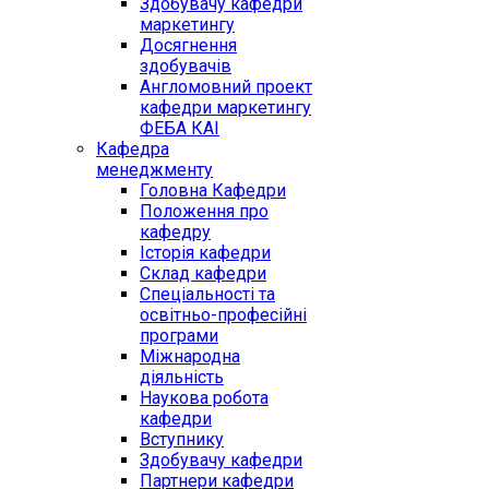
Здобувачу кафедри
маркетингу
Досягнення
здобувачів
Англомовний проект
кафедри маркетингу
ФЕБА КАІ
Кафедра
менеджменту
Головна Кафедри
Положення про
кафедру
Історія кафедри
Склад кафедри
Спеціальності та
освітньо-професійні
програми
Міжнародна
діяльність
Наукова робота
кафедри
Вступнику
Здобувачу кафедри
Партнери кафедри