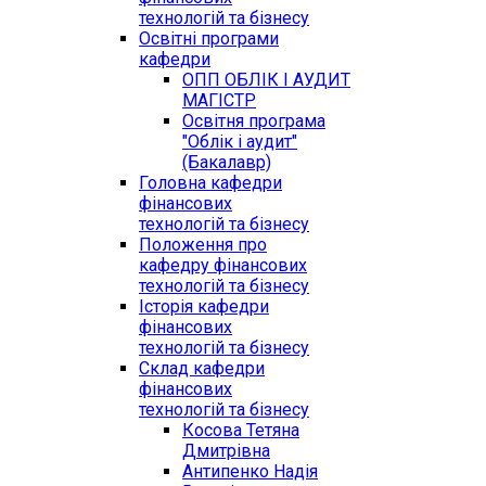
технологій та бізнесу
Освітні програми
кафедри
ОПП ОБЛІК І АУДИТ
МАГІСТР
Освітня програма
"Облік і аудит"
(Бакалавр)
Головна кафедри
фінансових
технологій та бізнесу
Положення про
кафедру фінансових
технологій та бізнесу
Історія кафедри
фінансових
технологій та бізнесу
Склад кафедри
фінансових
технологій та бізнесу
Косова Тетяна
Дмитрівна
Антипенко Надія