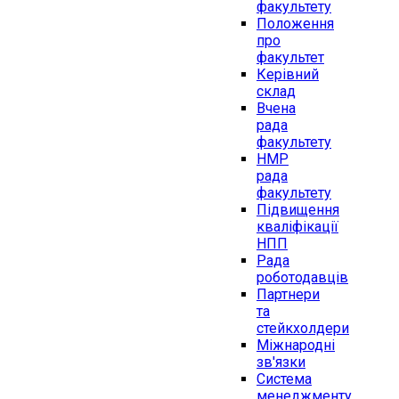
факультету
Положення
про
факультет
Керівний
склад
Вчена
рада
факультету
НМР
рада
факультету
Підвищення
кваліфікації
НПП
Рада
роботодавців
Партнери
та
стейкхолдери
Міжнародні
зв'язки
Система
менеджменту