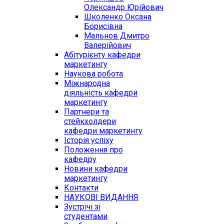
Олександр Юрійович
Школенко Оксана
Борисівна
Мальнов Дмитро
Валерійович
Абітурієнту кафедри
маркетингу
Наукова робота
Міжнародна
діяльність кафедри
маркетингу
Партнери та
стейкхолдери
кафедри маркетингу
Історія успіху
Положення про
кафедру
Новини кафедри
маркетингу
Контакти
НАУКОВІ ВИДАННЯ
Зустрічі зі
студентами