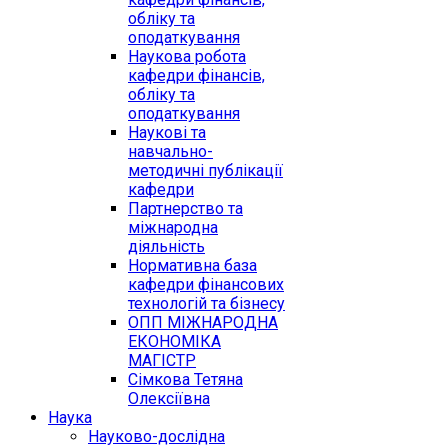
обліку та
оподаткування
Наукова робота
кафедри фінансів,
обліку та
оподаткування
Наукові та
навчально-
методичні публікації
кафедри
Партнерство та
міжнародна
діяльність
Нормативна база
кафедри фінансових
технологій та бізнесу
ОПП МІЖНАРОДНА
ЕКОНОМІКА
МАГІСТР
Сімкова Тетяна
Олексіївна
Наука
Науково-дослідна