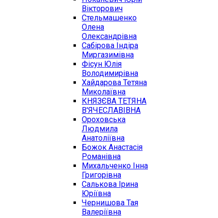
Вікторович
Стельмашенко
Олена
Олександрівна
Сабірова Індіра
Миргазимівна
Фісун Юлія
Володимирівна
Хайдарова Тетяна
Миколаївна
КНЯЗЄВА ТЕТЯНА
В'ЯЧЕСЛАВІВНА
Ороховська
Людмила
Анатоліївна
Божок Анастасія
Романівна
Михальченко Інна
Григорівна
Салькова Ірина
Юріївна
Чернишова Тая
Валеріївна