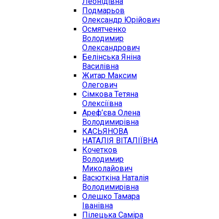
Леонідівна
Подмарьов
Олександр Юрійович
Осмятченко
Володимир
Олександрович
Белінська Яніна
Василівна
Житар Максим
Олегович
Сімкова Тетяна
Олексіївна
Ареф’єва Олена
Володимирівна
КАСЬЯНОВА
НАТАЛІЯ ВІТАЛІЇВНА
Кочетков
Володимир
Миколайович
Васюткіна Наталія
Володимирівна
Олешко Тамара
Іванівна
Пілецька Саміра