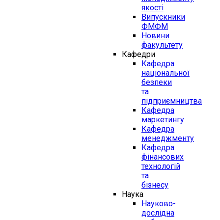
якості
Випускники
ФМФМ
Новини
факультету
Кафедри
Кафедра
національної
безпеки
та
підприємництва
Кафедра
маркетингу
Кафедра
менеджменту
Кафедра
фінансових
технологій
та
бізнесу
Наука
Науково-
дослідна