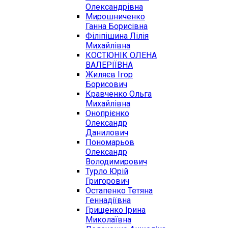
Олександрівна
Мирошниченко
Ганна Борисівна
Філіпішина Лілія
Михайлівна
КОСТЮНІК ОЛЕНА
ВАЛЕРІЇВНА
Жиляєв Ігор
Борисович
Кравченко Ольга
Михайлівна
Онопрієнко
Олександр
Данилович
Пономарьов
Олександр
Володимирович
Турло Юрій
Григорович
Остапенко Тетяна
Геннадіївна
Грищенко Ірина
Миколаївна