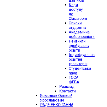
дзвінків
Коди
доступу
до
Classroom
Списки
студентів
Академічна
доброчесність
Рейтинги
здобувачів
освіти
Індивідуальна
освітня
траєкторія
Студентська
рада
ТОСА
ФЕБА
Розклад
Контакти
Ярмолюк Олексій
Ярославович
РАДЧЕНКО ГАННА