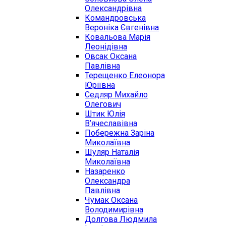
Олександрівна
Командровська
Вероніка Євгенівна
Ковальова Марія
Леонідівна
Овсак Оксана
Павлівна
Терещенко Елеонора
Юріївна
Седляр Михайло
Олегович
Штик Юлія
В’ячеславівна
Побережна Заріна
Миколаївна
Шуляр Наталія
Миколаївна
Назаренко
Олександра
Павлівна
Чумак Оксана
Володимирівна
Долгова Людмила