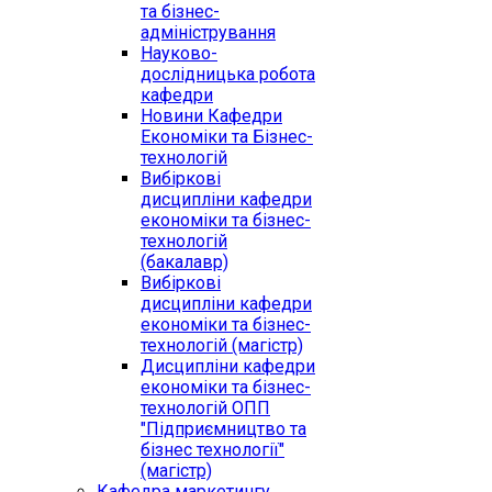
та бізнес-
адміністрування
Науково-
дослідницька робота
кафедри
Новини Кафедри
Економіки та Бізнес-
технологій
Вибіркові
дисципліни кафедри
економіки та бізнес-
технологій
(бакалавр)
Вибіркові
дисципліни кафедри
економіки та бізнес-
технологій (магістр)
Дисципліни кафедри
економіки та бізнес-
технологій ОПП
"Підприємництво та
бізнес технології"
(магістр)
Кафедра маркетингу