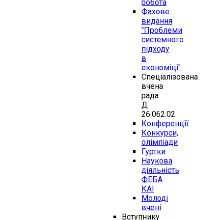
робота
Фахове
видання
"Проблеми
системного
підходу
в
економіці"
Спеціалізована
вчена
рада
Д
26.062.02
Конференції
Конкурси,
олімпіади
Гуртки
Наукова
діяльність
ФЕБА
КАІ
Молоді
вчені
Вступнику