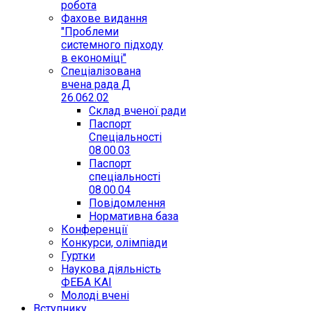
робота
Фахове видання
"Проблеми
системного підходу
в економіці"
Спеціалізована
вчена рада Д
26.062.02
Склад вченої ради
Паспорт
Спеціальності
08.00.03
Паспорт
спеціальності
08.00.04
Повідомлення
Нормативна база
Конференції
Конкурси, олімпіади
Гуртки
Наукова діяльність
ФЕБА КАІ
Молоді вчені
Вступнику