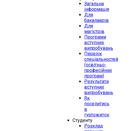
Загальна
інформація
Для
бакалаврів
Для
магістрів
Програми
вступних
випробувань
Перелік
спеціальностей
(освітньо-
професійних
програм)
Результати
вступних
випробувань
Як
поселитись
в
гуртожиток
Студенту
Розклад