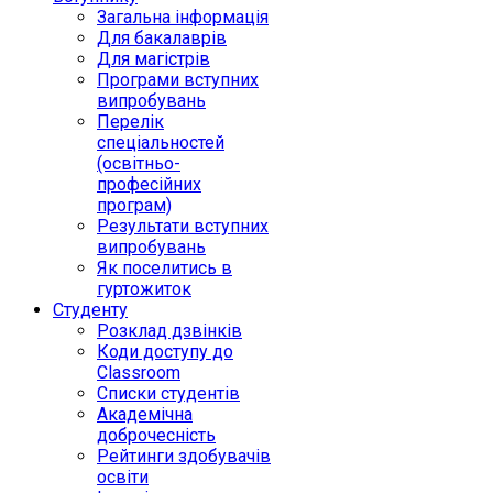
Загальна інформація
Для бакалаврів
Для магістрів
Програми вступних
випробувань
Перелік
спеціальностей
(освітньо-
професійних
програм)
Результати вступних
випробувань
Як поселитись в
гуртожиток
Студенту
Розклад дзвінків
Коди доступу до
Classroom
Списки студентів
Академічна
доброчесність
Рейтинги здобувачів
освіти