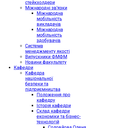
стейкхолдери
Міжнародні зв'язки
Міжнародна
мобільність
викладачів
Міжнародна
мобільність
здобувачів
Система
менеджменту якості
Випускники ФМФМ
Новини факультету
Кафедри
Кафедра
національної
безпеки та
підприємництва
Положення про
кафедру
Історія кафедри
Склад кафедри
економіки та бізнес-
технологій
Соловйова Олена