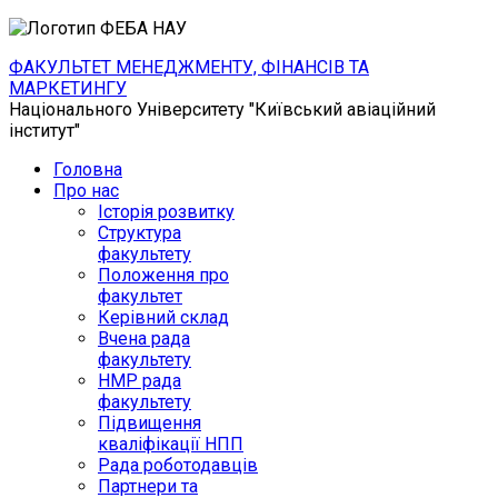
ФАКУЛЬТЕТ МЕНЕДЖМЕНТУ, ФІНАНСІВ ТА
МАРКЕТИНГУ
Національного Університету "Київський авіаційний
інститут"
Головна
Про нас
Історія розвитку
Структура
факультету
Положення про
факультет
Керівний склад
Вчена рада
факультету
НМР рада
факультету
Підвищення
кваліфікації НПП
Рада роботодавців
Партнери та