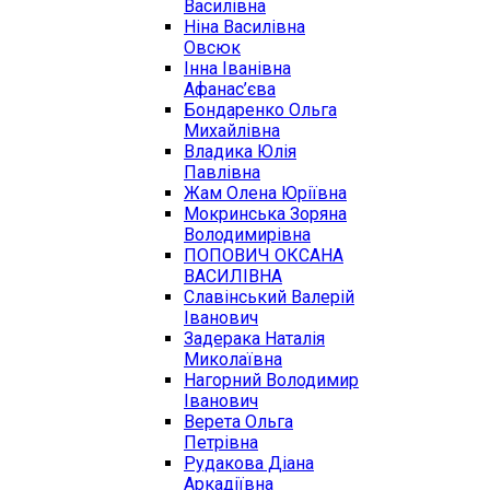
Василівна
Ніна Василівна
Овсюк
Інна Іванівна
Афанас’єва
Бондаренко Ольга
Михайлівна
Владика Юлія
Павлівна
Жам Олена Юріївна
Мокринська Зоряна
Володимирівна
ПОПОВИЧ ОКСАНА
ВАСИЛІВНА
Славінський Валерій
Іванович
Задерака Наталія
Миколаївна
Нагорний Володимир
Іванович
Верета Ольга
Петрівна
Рудакова Діана
Аркадіївна