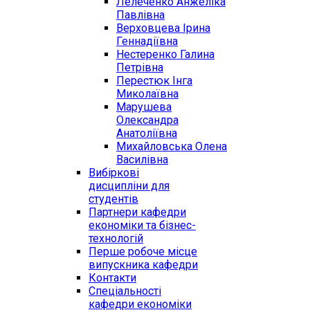
Лелеченко Анжеліка
Павлівна
Верховцева Ірина
Геннадіївна
Нестеренко Галина
Петрівна
Перестюк Інга
Миколаївна
Марушева
Олександра
Анатоліївна
Михайловська Олена
Василівна
Вибіркові
дисципліни для
студентів
Партнери кафедри
економіки та бізнес-
технологій
Перше робоче місце
випускника кафедри
Контакти
Спеціальності
кафедри економіки