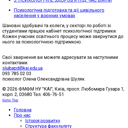
5. ПСИХОЛОГІЧНЕ ЗДОРОВ’Я ПІД ЧАС ВІЙНИ
Психологічна підготовка та дії цивільного
населення у воєнних умовах
Шановні здобувачі та колеги, у секторі по роботі зі
студентами працює кабінет психологічної підтримки.
Кожен учасник освітнього процесу може звернутися до
нього за психологічною підтримкою.
Свої звернення ви можете адресувати за наступними
контактами:
slujbapd@kai.edu.ua
093 785 02 03
психолог Олена Олександрівна Шуляк
© 2026 ФМФМ НУ "КАІ", Київ, просп. Любомира Гузара 1,
корп. 2, 03680 Тел. 406-76-51
Goto Top
Головна
Про нас
Історія розвитку
Структура факультету