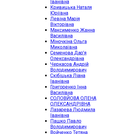
Іванівна
Кривицька Наталя
Юріївна
Левіна Марія
Вікторівна
Максименко Жанна
Василівна
Міночкіна Ольга
Миколаївна
Семенова Дар’я
Олександрівна
Черкасов Андрій
Володимирович
Скібіцька Ліана
Іванівна
Григоренко Інна
Василівна
СОЛОВЙОВА ОЛЕНА
ОЛЕКСАНДРІВНА
Лазарева Людмила
Іванівна
Пашко Павло
Володимирович
Войченко Тетяна