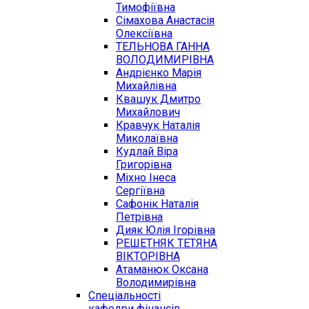
Тимофіївна
Сімахова Анастасія
Олексіївна
ТЕЛЬНОВА ГАННА
ВОЛОДИМИРІВНА
Андрієнко Марія
Михайлівна
Квашук Дмитро
Михайлович
Кравчук Наталія
Миколаївна
Кудлай Віра
Григорівна
Міхно Інеса
Сергіївна
Сафонік Наталія
Петрівна
Дияк Юлія Ігорівна
РЕШЕТНЯК ТЕТЯНА
ВІКТОРІВНА
Атаманюк Оксана
Володимирівна
Спеціальності
кафедри фінансів,