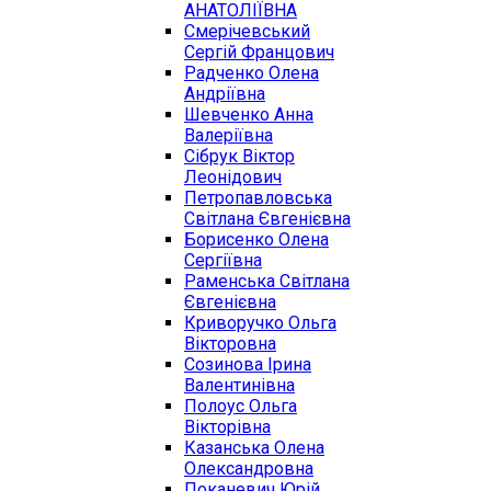
АНАТОЛІЇВНА
Смерічевський
Сергій Францович
Радченко Олена
Андріївна
Шевченко Анна
Валеріївна
Сібрук Віктор
Леонідович
Петропавловська
Світлана Євгенієвна
Борисенко Олена
Сергіївна
Раменська Світлана
Євгенієвна
Криворучко Ольга
Вікторовна
Созинова Ірина
Валентинівна
Полоус Ольга
Вікторівна
Казанська Олена
Олександровна
Поканевич Юрій