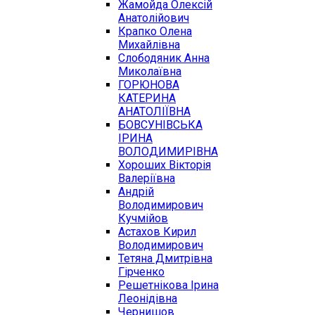
Жамойда Олексій
Анатолійович
Крапко Олена
Михайлівна
Слободяник Анна
Миколаївна
ГОРЮНОВА
КАТЕРИНА
АНАТОЛІЇВНА
БОВСУНІВСЬКА
ІРИНА
ВОЛОДИМИРІВНА
Хороших Вікторія
Валеріївна
Андрій
Володимирович
Кучмійов
Астахов Кирил
Володимирович
Тетяна Дмитрівна
Гірченко
Решетнікова Ірина
Леонідівна
Чернишов