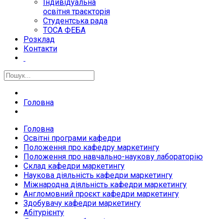
Індивідуальна
освітня траєкторія
Студентська рада
ТОСА ФЕБА
Розклад
Контакти
Головна
Головна
Освітні програми кафедри
Положення про кафедру маркетингу
Положення про навчально-наукову лабораторію
Склад кафедри маркетингу
Наукова діяльність кафедри маркетингу
Міжнародна діяльність кафедри маркетингу
Англомовний проєкт кафедри маркетингу
Здобувачу кафедри маркетингу
Абітурієнту